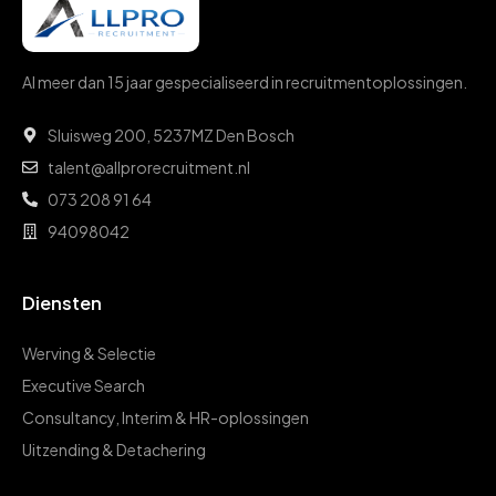
Al meer dan 15 jaar gespecialiseerd in recruitmentoplossingen.
Sluisweg 200, 5237
MZ Den Bosch
talent@allprorecruitment.nl
073 208 91 64
94098042
Diensten
Werving & Selectie
Executive Search
Consultancy, Interim & HR-oplossingen
Uitzending & Detachering