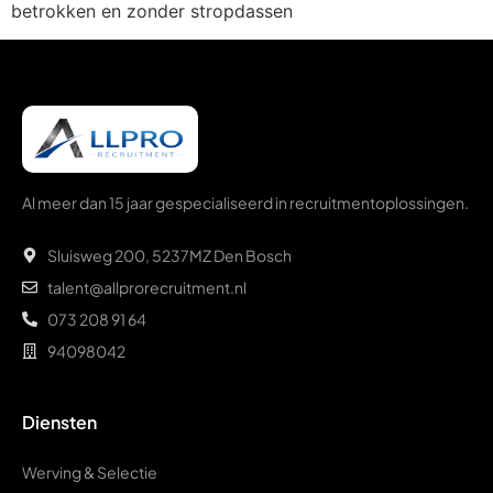
betrokken en zonder stropdassen
Al meer dan 15 jaar gespecialiseerd in recruitmentoplossingen.
Sluisweg 200, 5237
MZ Den Bosch
talent@allprorecruitment.nl
073 208 91 64
94098042
Diensten
Werving & Selectie